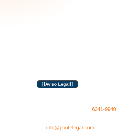
Ponte en contacto con nosotros
Piso 19, Ocean Business Plaza,
Marbella / Ciudad de Panamá.
+507 6341-9940
info@pontelegal.com
Aviso Legal
El costo final puede variar según las
 particularidades de cada caso. 
6341-9940
Para obtener documentos 
 validados y refrendados, contáctanos al 
o escribe a 
info@pontelegal.com